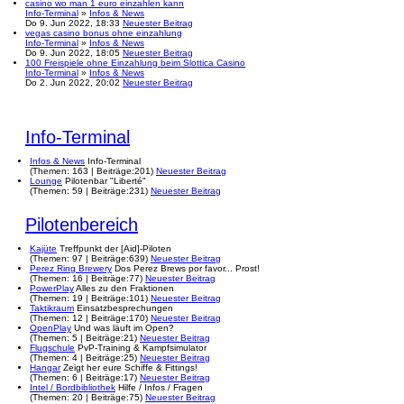
casino wo man 1 euro einzahlen kann
Info-Terminal
»
Infos & News
Do 9. Jun 2022, 18:33
Neuester Beitrag
vegas casino bonus ohne einzahlung
Info-Terminal
»
Infos & News
Do 9. Jun 2022, 18:05
Neuester Beitrag
100 Freispiele ohne Einzahlung beim Slottica Casino
Info-Terminal
»
Infos & News
Do 2. Jun 2022, 20:02
Neuester Beitrag
Info-Terminal
Infos & News
Info-Terminal
(
Themen:
163 |
Beiträge:
201)
Neuester Beitrag
Lounge
Pilotenbar "Liberté"
(
Themen:
59 |
Beiträge:
231)
Neuester Beitrag
Pilotenbereich
Kajüte
Treffpunkt der [Aid]-Piloten
(
Themen:
97 |
Beiträge:
639)
Neuester Beitrag
Perez Ring Brewery
Dos Perez Brews por favor... Prost!
(
Themen:
16 |
Beiträge:
77)
Neuester Beitrag
PowerPlay
Alles zu den Fraktionen
(
Themen:
19 |
Beiträge:
101)
Neuester Beitrag
Taktikraum
Einsatzbesprechungen
(
Themen:
12 |
Beiträge:
170)
Neuester Beitrag
OpenPlay
Und was läuft im Open?
(
Themen:
5 |
Beiträge:
21)
Neuester Beitrag
Flugschule
PvP-Training & Kampfsimulator
(
Themen:
4 |
Beiträge:
25)
Neuester Beitrag
Hangar
Zeigt her eure Schiffe & Fittings!
(
Themen:
6 |
Beiträge:
17)
Neuester Beitrag
Intel / Bordbibliothek
Hilfe / Infos / Fragen
(
Themen:
20 |
Beiträge:
75)
Neuester Beitrag