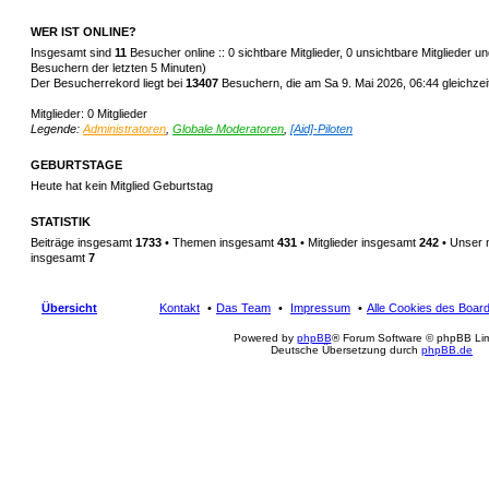
WER IST ONLINE?
Insgesamt sind
11
Besucher online :: 0 sichtbare Mitglieder, 0 unsichtbare Mitglieder 
Besuchern der letzten 5 Minuten)
Der Besucherrekord liegt bei
13407
Besuchern, die am Sa 9. Mai 2026, 06:44 gleichzeit
Mitglieder: 0 Mitglieder
Legende:
Administratoren
,
Globale Moderatoren
,
[Aid]-Piloten
GEBURTSTAGE
Heute hat kein Mitglied Geburtstag
STATISTIK
Beiträge insgesamt
1733
• Themen insgesamt
431
• Mitglieder insgesamt
242
• Unser 
insgesamt
7
Übersicht
Kontakt
Das Team
Impressum
Alle Cookies des Boar
Powered by
phpBB
® Forum Software © phpBB Lim
Deutsche Übersetzung durch
phpBB.de