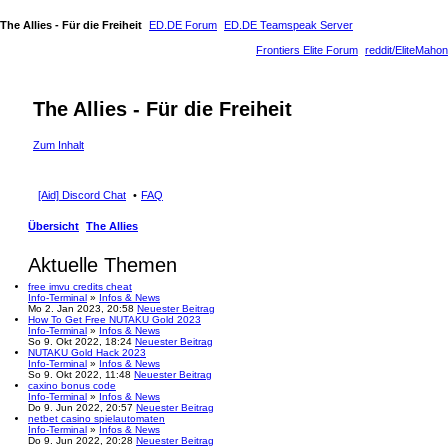
The Allies - Für die Freiheit
ED.DE Forum
ED.DE Teamspeak Server
Frontiers Elite Forum
reddit/EliteMahon
The Allies - Für die Freiheit
Zum Inhalt
[Aid] Discord Chat
FAQ
Übersicht
The Allies
Aktuelle Themen
free imvu credits cheat
Info-Terminal
»
Infos & News
Mo 2. Jan 2023, 20:58
Neuester Beitrag
How To Get Free NUTAKU Gold 2023
Info-Terminal
»
Infos & News
So 9. Okt 2022, 18:24
Neuester Beitrag
NUTAKU Gold Hack 2023
Info-Terminal
»
Infos & News
So 9. Okt 2022, 11:48
Neuester Beitrag
caxino bonus code
Info-Terminal
»
Infos & News
Do 9. Jun 2022, 20:57
Neuester Beitrag
netbet casino spielautomaten
Info-Terminal
»
Infos & News
Do 9. Jun 2022, 20:28
Neuester Beitrag