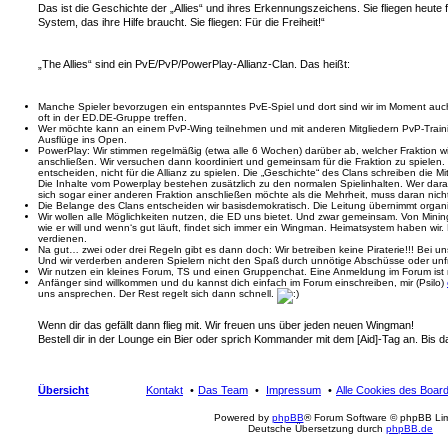
Das ist die Geschichte der „Allies“ und ihres Erkennungszeichens. Sie fliegen heute 
System, das ihre Hilfe braucht. Sie fliegen: Für die Freiheit!“
„The Allies“ sind ein PvE/PvP/PowerPlay-Allianz-Clan. Das heißt:
Manche Spieler bevorzugen ein entspanntes PvE-Spiel und dort sind wir im Moment au
oft in der ED.DE-Gruppe treffen.
Wer möchte kann an einem PvP-Wing teilnehmen und mit anderen Mitgliedern PvP-Train
Ausflüge ins Open.
PowerPlay: Wir stimmen regelmäßig (etwa alle 6 Wochen) darüber ab, welcher Fraktion
anschließen. Wir versuchen dann koordiniert und gemeinsam für die Fraktion zu spielen. 
entscheiden, nicht für die Allianz zu spielen. Die „Geschichte“ des Clans schreiben die Mit
Die Inhalte vom Powerplay bestehen zusätzlich zu den normalen Spielinhalten. Wer darau
sich sogar einer anderen Fraktion anschließen möchte als die Mehrheit, muss daran nich
Die Belange des Clans entscheiden wir basisdemokratisch. Die Leitung übernimmt organ
Wir wollen alle Möglichkeiten nutzen, die ED uns bietet. Und zwar gemeinsam. Von Mini
wie er will und wenn‘s gut läuft, findet sich immer ein Wingman. Heimatsystem haben wir
verdienen.
Na gut… zwei oder drei Regeln gibt es dann doch: Wir betreiben keine Piraterie!!! Bei uns 
Und wir verderben anderen Spielern nicht den Spaß durch unnötige Abschüsse oder unfr
Wir nutzen ein kleines Forum, TS und einen Gruppenchat. Eine Anmeldung im Forum ist n
Anfänger sind willkommen und du kannst dich einfach im Forum einschreiben, mir (Psilo)
uns ansprechen. Der Rest regelt sich dann schnell.
Wenn dir das gefällt dann flieg mit. Wir freuen uns über jeden neuen Wingman!
Bestell dir in der Lounge ein Bier oder sprich Kommander mit dem [Aid]-Tag an. Bis d
Übersicht
Kontakt
Das Team
Impressum
Alle Cookies des Boar
Powered by
phpBB
® Forum Software © phpBB Lim
Deutsche Übersetzung durch
phpBB.de