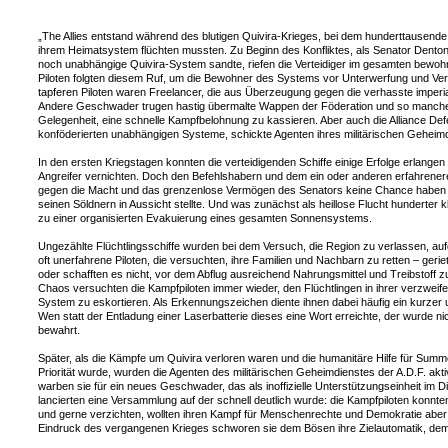
„The Allies entstand während des blutigen Quivira-Krieges, bei dem hunderttausende 
ihrem Heimatsystem flüchten mussten. Zu Beginn des Konfliktes, als Senator Denton 
noch unabhängige Quivira-System sandte, riefen die Verteidiger im gesamten bewo
Piloten folgten diesem Ruf, um die Bewohner des Systems vor Unterwerfung und Vers
tapferen Piloten waren Freelancer, die aus Überzeugung gegen die verhasste imperi
Andere Geschwader trugen hastig übermalte Wappen der Föderation und so mancher 
Gelegenheit, eine schnelle Kampfbelohnung zu kassieren. Aber auch die Alliance Defe
konföderierten unabhängigen Systeme, schickte Agenten ihres militärischen Geheim
In den ersten Kriegstagen konnten die verteidigenden Schiffe einige Erfolge erlangen
Angreifer vernichten. Doch den Befehlshabern und dem ein oder anderen erfahrenerem
gegen die Macht und das grenzenlose Vermögen des Senators keine Chance haben 
seinen Söldnern in Aussicht stellte. Und was zunächst als heillose Flucht hunderter k
zu einer organisierten Evakuierung eines gesamten Sonnensystems.
Ungezählte Flüchtlingsschiffe wurden bei dem Versuch, die Region zu verlassen, auf
oft unerfahrene Piloten, die versuchten, ihre Familien und Nachbarn zu retten – ger
oder schafften es nicht, vor dem Abflug ausreichend Nahrungsmittel und Treibstoff 
Chaos versuchten die Kampfpiloten immer wieder, den Flüchtlingen in ihrer verzweif
System zu eskortieren. Als Erkennungszeichen diente ihnen dabei häufig ein kurzer u
Wen statt der Entladung einer Laserbatterie dieses eine Wort erreichte, der wurde n
bewahrt.
Später, als die Kämpfe um Quivira verloren waren und die humanitäre Hilfe für Sum
Priorität wurde, wurden die Agenten des militärischen Geheimdienstes der A.D.F. ak
warben sie für ein neues Geschwader, das als inoffizielle Unterstützungseinheit im Di
lancierten eine Versammlung auf der schnell deutlich wurde: die Kampfpiloten konnten
und gerne verzichten, wollten ihren Kampf für Menschenrechte und Demokratie abe
Eindruck des vergangenen Krieges schworen sie dem Bösen ihre Zielautomatik, dem 