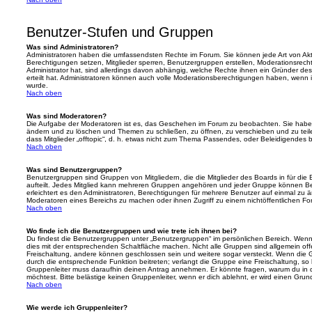
Benutzer-Stufen und Gruppen
Was sind Administratoren?
Administratoren haben die umfassendsten Rechte im Forum. Sie können jede Art von Akt
Berechtigungen setzen, Mitglieder sperren, Benutzergruppen erstellen, Moderationsrech
Administrator hat, sind allerdings davon abhängig, welche Rechte ihnen ein Gründer des
erteilt hat. Administratoren können auch volle Moderationsberechtigungen haben, wenn 
wurde.
Nach oben
Was sind Moderatoren?
Die Aufgabe der Moderatoren ist es, das Geschehen im Forum zu beobachten. Sie haben
ändern und zu löschen und Themen zu schließen, zu öffnen, zu verschieben und zu teil
dass Mitglieder „offtopic“, d. h. etwas nicht zum Thema Passendes, oder Beleidigendes 
Nach oben
Was sind Benutzergruppen?
Benutzergruppen sind Gruppen von Mitgliedern, die die Mitglieder des Boards in für die 
aufteilt. Jedes Mitglied kann mehreren Gruppen angehören und jeder Gruppe können Be
erleichtert es den Administratoren, Berechtigungen für mehrere Benutzer auf einmal zu 
Moderatoren eines Bereichs zu machen oder ihnen Zugriff zu einem nichtöffentlichen F
Nach oben
Wo finde ich die Benutzergruppen und wie trete ich ihnen bei?
Du findest die Benutzergruppen unter „Benutzergruppen“ im persönlichen Bereich. Wenn 
dies mit der entsprechenden Schaltfläche machen. Nicht alle Gruppen sind allgemein offe
Freischaltung, andere können geschlossen sein und weitere sogar versteckt. Wenn die Gr
durch die entsprechende Funktion beitreten; verlangt die Gruppe eine Freischaltung, so 
Gruppenleiter muss daraufhin deinen Antrag annehmen. Er könnte fragen, warum du i
möchtest. Bitte belästige keinen Gruppenleiter, wenn er dich ablehnt, er wird einen Gru
Nach oben
Wie werde ich Gruppenleiter?