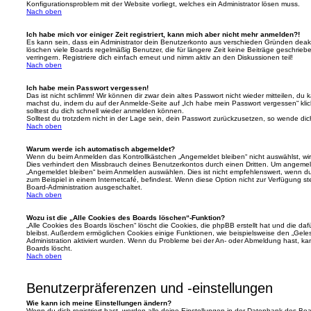
Konfigurationsproblem mit der Website vorliegt, welches ein Administrator lösen muss.
Nach oben
Ich habe mich vor einiger Zeit registriert, kann mich aber nicht mehr anmelden?!
Es kann sein, dass ein Administrator dein Benutzerkonto aus verschieden Gründen deakt
löschen viele Boards regelmäßig Benutzer, die für längere Zeit keine Beiträge geschri
verringern. Registriere dich einfach erneut und nimm aktiv an den Diskussionen teil!
Nach oben
Ich habe mein Passwort vergessen!
Das ist nicht schlimm! Wir können dir zwar dein altes Passwort nicht wieder mitteilen, du
machst du, indem du auf der Anmelde-Seite auf „Ich habe mein Passwort vergessen“ kli
solltest du dich schnell wieder anmelden können.
Solltest du trotzdem nicht in der Lage sein, dein Passwort zurückzusetzen, so wende dic
Nach oben
Warum werde ich automatisch abgemeldet?
Wenn du beim Anmelden das Kontrollkästchen „Angemeldet bleiben“ nicht auswählst, wirs
Dies verhindert den Missbrauch deines Benutzerkontos durch einen Dritten. Um angemel
„Angemeldet bleiben“ beim Anmelden auswählen. Dies ist nicht empfehlenswert, wenn du
zum Beispiel in einem Internetcafé, befindest. Wenn diese Option nicht zur Verfügung st
Board-Administration ausgeschaltet.
Nach oben
Wozu ist die „Alle Cookies des Boards löschen“-Funktion?
„Alle Cookies des Boards löschen“ löscht die Cookies, die phpBB erstellt hat und die d
bleibst. Außerdem ermöglichen Cookies einige Funktionen, wie beispielsweise den „Geles
Administration aktiviert wurden. Wenn du Probleme bei der An- oder Abmeldung hast, ka
Boards löscht.
Nach oben
Benutzerpräferenzen und -einstellungen
Wie kann ich meine Einstellungen ändern?
Wenn du dich registriert hast, werden alle deine Einstellungen in der Datenbank des Bo