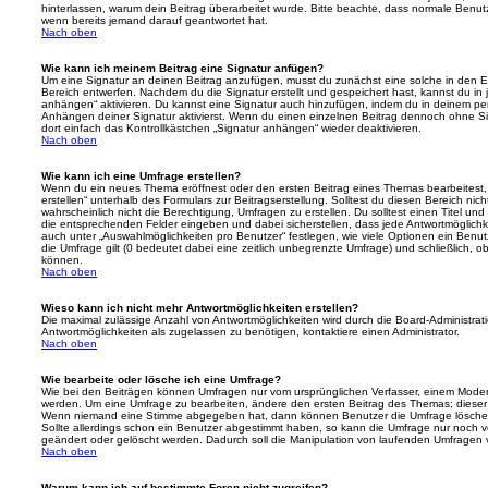
hinterlassen, warum dein Beitrag überarbeitet wurde. Bitte beachte, dass normale Benut
wenn bereits jemand darauf geantwortet hat.
Nach oben
Wie kann ich meinem Beitrag eine Signatur anfügen?
Um eine Signatur an deinen Beitrag anzufügen, musst du zunächst eine solche in den E
Bereich entwerfen. Nachdem du die Signatur erstellt und gespeichert hast, kannst du in
anhängen“ aktivieren. Du kannst eine Signatur auch hinzufügen, indem du in deinem p
Anhängen deiner Signatur aktivierst. Wenn du einen einzelnen Beitrag dennoch ohne Si
dort einfach das Kontrollkästchen „Signatur anhängen“ wieder deaktivieren.
Nach oben
Wie kann ich eine Umfrage erstellen?
Wenn du ein neues Thema eröffnest oder den ersten Beitrag eines Themas bearbeitest, 
erstellen“ unterhalb des Formulars zur Beitragserstellung. Solltest du diesen Bereich ni
wahrscheinlich nicht die Berechtigung, Umfragen zu erstellen. Du solltest einen Titel un
die entsprechenden Felder eingeben und dabei sicherstellen, dass jede Antwortmöglichkei
auch unter „Auswahlmöglichkeiten pro Benutzer“ festlegen, wie viele Optionen ein Benutz
die Umfrage gilt (0 bedeutet dabei eine zeitlich unbegrenzte Umfrage) und schließlich, 
können.
Nach oben
Wieso kann ich nicht mehr Antwortmöglichkeiten erstellen?
Die maximal zulässige Anzahl von Antwortmöglichkeiten wird durch die Board-Administrat
Antwortmöglichkeiten als zugelassen zu benötigen, kontaktiere einen Administrator.
Nach oben
Wie bearbeite oder lösche ich eine Umfrage?
Wie bei den Beiträgen können Umfragen nur vom ursprünglichen Verfasser, einem Modera
werden. Um eine Umfrage zu bearbeiten, ändere den ersten Beitrag des Themas; dieser i
Wenn niemand eine Stimme abgegeben hat, dann können Benutzer die Umfrage löschen
Sollte allerdings schon ein Benutzer abgestimmt haben, so kann die Umfrage nur noch 
geändert oder gelöscht werden. Dadurch soll die Manipulation von laufenden Umfragen 
Nach oben
Warum kann ich auf bestimmte Foren nicht zugreifen?