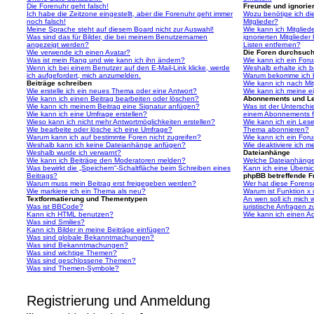
Die Forenuhr geht falsch!
Freunde und ignorier
Ich habe die Zeitzone eingestellt, aber die Forenuhr geht immer
Wozu benötige ich die
noch falsch!
Mitglieder?
Meine Sprache steht auf diesem Board nicht zur Auswahl!
Wie kann ich Mitgliede
Was sind das für Bilder, die bei meinem Benutzernamen
ignorierten Mitgliede
angezeigt werden?
Listen entfernen?
Wie verwende ich einen Avatar?
Die Foren durchsuc
Was ist mein Rang und wie kann ich ihn ändern?
Wie kann ich ein For
Wenn ich bei einem Benutzer auf den E-Mail-Link klicke, werde
Weshalb erhalte ich 
ich aufgefordert, mich anzumelden.
Warum bekomme ich be
Beiträge schreiben
Wie kann ich nach Mi
Wie erstelle ich ein neues Thema oder eine Antwort?
Wie kann ich meine e
Wie kann ich einen Beitrag bearbeiten oder löschen?
Abonnements und L
Wie kann ich meinem Beitrag eine Signatur anfügen?
Was ist der Untersch
Wie kann ich eine Umfrage erstellen?
einem Abonnements f
Wieso kann ich nicht mehr Antwortmöglichkeiten erstellen?
Wie kann ich ein Les
Wie bearbeite oder lösche ich eine Umfrage?
Thema abonnieren?
Warum kann ich auf bestimmte Foren nicht zugreifen?
Wie kann ich ein For
Weshalb kann ich keine Dateianhänge anfügen?
Wie deaktiviere ich 
Weshalb wurde ich verwarnt?
Dateianhänge
Wie kann ich Beiträge den Moderatoren melden?
Welche Dateianhänge 
Was bewirkt die „Speichern“-Schaltfläche beim Schreiben eines
Kann ich eine Übersic
Beitrags?
phpBB betreffende F
Warum muss mein Beitrag erst freigegeben werden?
Wer hat diese Forenso
Wie markiere ich ein Thema als neu?
Warum ist Funktion x 
Textformatierung und Thementypen
An wen soll ich mich
Was ist BBCode?
juristische Anfragen 
Kann ich HTML benutzen?
Wie kann ich einen Ad
Was sind Smilies?
Kann ich Bilder in meine Beiträge einfügen?
Was sind globale Bekanntmachungen?
Was sind Bekanntmachungen?
Was sind wichtige Themen?
Was sind geschlossene Themen?
Was sind Themen-Symbole?
Registrierung und Anmeldung