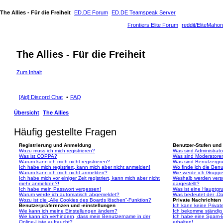
The Allies - Für die Freiheit
ED.DE Forum
ED.DE Teamspeak Server
Frontiers Elite Forum
reddit/EliteMahon
The Allies - Für die Freiheit
Zum Inhalt
[Aid] Discord Chat
FAQ
Übersicht
The Allies
Häufig gestellte Fragen
Registrierung und Anmeldung
Benutzer-Stufen und
Wozu muss ich mich registrieren?
Was sind Administrat
Was ist COPPA?
Was sind Moderatore
Warum kann ich mich nicht registrieren?
Was sind Benutzergr
Ich habe mich registriert, kann mich aber nicht anmelden!
Wo finde ich die Benu
Warum kann ich mich nicht anmelden?
Wie werde ich Gruppe
Ich habe mich vor einiger Zeit registriert, kann mich aber nicht
Weshalb werden vers
mehr anmelden?!
dargestellt?
Ich habe mein Passwort vergessen!
Was ist eine Hauptgr
Warum werde ich automatisch abgemeldet?
Was bedeutet der „Das
Wozu ist die „Alle Cookies des Boards löschen“-Funktion?
Private Nachrichten
Benutzerpräferenzen und -einstellungen
Ich kann keine Privat
Wie kann ich meine Einstellungen ändern?
Ich bekomme ständig 
Wie kann ich verhindern, dass mein Benutzername in der
Ich habe eine Spam-E
Online-Liste auftaucht?
erhalten!