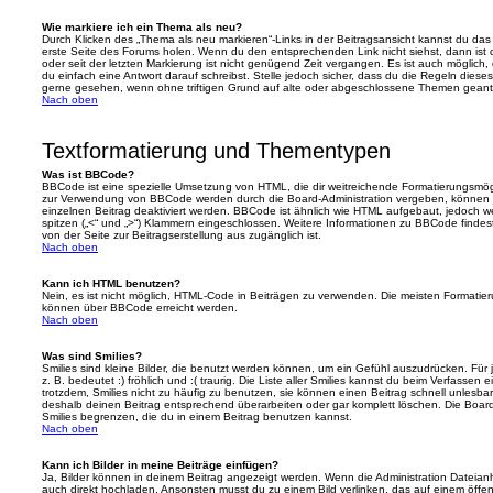
Wie markiere ich ein Thema als neu?
Durch Klicken des „Thema als neu markieren“-Links in der Beitragsansicht kannst du d
erste Seite des Forums holen. Wenn du den entsprechenden Link nicht siehst, dann ist d
oder seit der letzten Markierung ist nicht genügend Zeit vergangen. Es ist auch möglic
du einfach eine Antwort darauf schreibst. Stelle jedoch sicher, dass du die Regeln diese
gerne gesehen, wenn ohne triftigen Grund auf alte oder abgeschlossene Themen geantw
Nach oben
Textformatierung und Thementypen
Was ist BBCode?
BBCode ist eine spezielle Umsetzung von HTML, die dir weitreichende Formatierungsmögli
zur Verwendung von BBCode werden durch die Board-Administration vergeben, können j
einzelnen Beitrag deaktiviert werden. BBCode ist ähnlich wie HTML aufgebaut, jedoch wer
spitzen („<“ und „>“) Klammern eingeschlossen. Weitere Informationen zu BBCode findest d
von der Seite zur Beitragserstellung aus zugänglich ist.
Nach oben
Kann ich HTML benutzen?
Nein, es ist nicht möglich, HTML-Code in Beiträgen zu verwenden. Die meisten Formatier
können über BBCode erreicht werden.
Nach oben
Was sind Smilies?
Smilies sind kleine Bilder, die benutzt werden können, um ein Gefühl auszudrücken. Für 
z. B. bedeutet :) fröhlich und :( traurig. Die Liste aller Smilies kannst du beim Verfassen
trotzdem, Smilies nicht zu häufig zu benutzen, sie können einen Beitrag schnell unles
deshalb deinen Beitrag entsprechend überarbeiten oder gar komplett löschen. Die Board
Smilies begrenzen, die du in einem Beitrag benutzen kannst.
Nach oben
Kann ich Bilder in meine Beiträge einfügen?
Ja, Bilder können in deinem Beitrag angezeigt werden. Wenn die Administration Dateian
auch direkt hochladen. Ansonsten musst du zu einem Bild verlinken, das auf einem öffentl