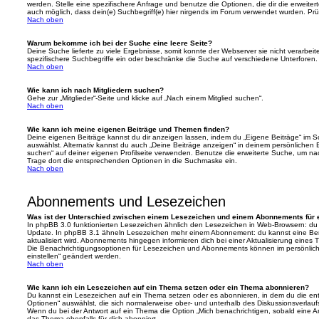
werden. Stelle eine spezifischere Anfrage und benutze die Optionen, die dir die erweiter
auch möglich, dass dein(e) Suchbegriff(e) hier nirgends im Forum verwendet wurden. Prüf
Nach oben
Warum bekomme ich bei der Suche eine leere Seite?
Deine Suche lieferte zu viele Ergebnisse, somit konnte der Webserver sie nicht verarbei
spezifischere Suchbegriffe ein oder beschränke die Suche auf verschiedene Unterforen.
Nach oben
Wie kann ich nach Mitgliedern suchen?
Gehe zur „Mitglieder“-Seite und klicke auf „Nach einem Mitglied suchen“.
Nach oben
Wie kann ich meine eigenen Beiträge und Themen finden?
Deine eigenen Beiträge kannst du dir anzeigen lassen, indem du „Eigene Beiträge“ im Sc
auswählst. Alternativ kannst du auch „Deine Beiträge anzeigen“ in deinem persönlichen 
suchen“ auf deiner eigenen Profilseite verwenden. Benutze die erweiterte Suche, um na
Trage dort die entsprechenden Optionen in die Suchmaske ein.
Nach oben
Abonnements und Lesezeichen
Was ist der Unterschied zwischen einem Lesezeichen und einem Abonnements für
In phpBB 3.0 funktionierten Lesezeichen ähnlich den Lesezeichen in Web-Browsern: du
Update. In phpBB 3.1 ähneln Lesezeichen mehr einem Abonnement: du kannst eine Ben
aktualisiert wird. Abonnements hingegen informieren dich bei einer Aktualisierung eine
Die Benachrichtigungsoptionen für Lesezeichen und Abonnements können im persönlich
einstellen“ geändert werden.
Nach oben
Wie kann ich ein Lesezeichen auf ein Thema setzen oder ein Thema abonnieren?
Du kannst ein Lesezeichen auf ein Thema setzen oder es abonnieren, in dem du die e
Optionen“ auswählst, die sich normalerweise ober- und unterhalb des Diskussionsverlau
Wenn du bei der Antwort auf ein Thema die Option „Mich benachrichtigen, sobald eine Ant
das Thema ebenfalls für dich abonniert.