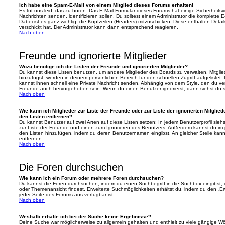
Ich habe eine Spam-E-Mail von einem Mitglied dieses Forums erhalten!
Es tut uns leid, das zu hören. Das E-Mail-Formular dieses Forums hat einige Sicherheits
Nachrichten senden, identifizieren sollen. Du solltest einem Administrator die komplette 
Dabei ist es ganz wichtig, die Kopfzeilen (Headers) mitzuschicken. Diese enthalten Detai
verschickt hat. Der Administrator kann dann entsprechend reagieren.
Nach oben
Freunde und ignorierte Mitglieder
Wozu benötige ich die Listen der Freunde und ignorierten Mitglieder?
Du kannst diese Listen benutzen, um andere Mitglieder des Boards zu verwalten. Mitglied
hinzufügst, werden in deinem persönlichen Bereich für den schnellen Zugriff aufgelistet.
kannst ihnen schnell eine Private Nachricht senden. Abhängig von dem Style, den du v
Freunde auch hervorgehoben sein. Wenn du einen Benutzer ignorierst, dann siehst du s
Nach oben
Wie kann ich Mitglieder zur Liste der Freunde oder zur Liste der ignorierten Mitglie
den Listen entfernen?
Du kannst Benutzer auf zwei Arten auf diese Listen setzen: In jedem Benutzerprofil sieh
zur Liste der Freunde und einen zum Ignorieren des Benutzers. Außerdem kannst du im p
den Listen hinzufügen, indem du deren Benutzernamen eingibst. An gleicher Stelle kann
entfernen.
Nach oben
Die Foren durchsuchen
Wie kann ich ein Forum oder mehrere Foren durchsuchen?
Du kannst die Foren durchsuchen, indem du einen Suchbegriff in die Suchbox eingibst, d
oder Themenansicht findest. Erweiterte Suchmöglichkeiten erhältst du, indem du den „Erw
jeder Seite des Forums aus verfügbar ist.
Nach oben
Weshalb erhalte ich bei der Suche keine Ergebnisse?
Deine Suche war möglicherweise zu allgemein gehalten und enthielt zu viele gängige Wör