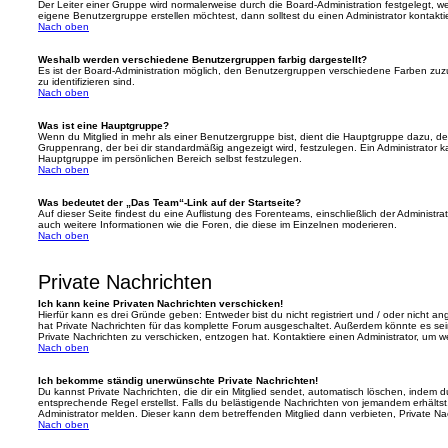
Der Leiter einer Gruppe wird normalerweise durch die Board-Administration festgelegt, w
eigene Benutzergruppe erstellen möchtest, dann solltest du einen Administrator kontakti
Nach oben
Weshalb werden verschiedene Benutzergruppen farbig dargestellt?
Es ist der Board-Administration möglich, den Benutzergruppen verschiedene Farben zuzut
zu identifizieren sind.
Nach oben
Was ist eine Hauptgruppe?
Wenn du Mitglied in mehr als einer Benutzergruppe bist, dient die Hauptgruppe dazu, 
Gruppenrang, der bei dir standardmäßig angezeigt wird, festzulegen. Ein Administrator 
Hauptgruppe im persönlichen Bereich selbst festzulegen.
Nach oben
Was bedeutet der „Das Team“-Link auf der Startseite?
Auf dieser Seite findest du eine Auflistung des Forenteams, einschließlich der Administra
auch weitere Informationen wie die Foren, die diese im Einzelnen moderieren.
Nach oben
Private Nachrichten
Ich kann keine Privaten Nachrichten verschicken!
Hierfür kann es drei Gründe geben: Entweder bist du nicht registriert und / oder nicht a
hat Private Nachrichten für das komplette Forum ausgeschaltet. Außerdem könnte es sein
Private Nachrichten zu verschicken, entzogen hat. Kontaktiere einen Administrator, um we
Nach oben
Ich bekomme ständig unerwünschte Private Nachrichten!
Du kannst Private Nachrichten, die dir ein Mitglied sendet, automatisch löschen, indem 
entsprechende Regel erstellst. Falls du belästigende Nachrichten von jemandem erhälts
Administrator melden. Dieser kann dem betreffenden Mitglied dann verbieten, Private N
Nach oben