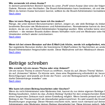
Wie verwende ich einen Avatar?
In deinem persönlichen Bereich kannst du unter „Profil“ einen Avatar über eine der folg
Galerie, Remote oder Hochladen. Die Board-Administration kann bestimmen, ob und wie
Wenn du keinen Avatar benutzen kannst, solltest du die Board-Administration kontaktier
Nach oben
Was ist mein Rang und wie kann ich ihn ändern?
Ränge, die unter deinem Benutzernamen stehen, zeigen an, wie viele Beiträge du bislang e
bestimmte Benutzer wie Moderatoren und Administratoren. Normalerweise kannst du den 
ändern, da sie von der Board-Administration festgelegt wurden. Bitte schreibe keine si
erhöhen — die meisten Boards dulden dieses Verhalten nicht und ein Moderator oder Adm
Umständen einfach wieder zurücksetzen.
Nach oben
Wenn ich bei einem Benutzer auf den E-Mail-Link klicke, werde ich aufgefordert, m
Nur registrierte Benutzer dürfen die foreninterne E-Mail-Funktion für Nachrichten an ande
Board-Administration freigeschaltet wurde. Diese Maßnahme soll den Missbrauch dieses
Nach oben
Beiträge schreiben
Wie erstelle ich ein neues Thema oder eine Antwort?
Um ein neues Thema in einem Forum zu eröffnen, musst du auf „Neues Thema“ klicken. 
du auf „Antworten“ klicken. Es könnte sein, dass eine Registrierung erforderlich ist, bev
Berechtigungen sind jeweils am Ende der Foren- und der Beitragsansicht aufgelistet. Z. 
darfst Dateianhänge erstellen“ usw.
Nach oben
Wie kann ich einen Beitrag bearbeiten oder löschen?
Wenn du nicht Administrator oder Moderator bist, kannst du nur deine eigenen Beiträge
Beitrag bearbeiten, indem du das „Ändere Beitrag“-Symbol für den entsprechenden Beitrag 
einen begrenzten Zeitraum nach seiner Erstellung möglich. Wenn bereits jemand auf dein
Beitrag in der Themenansicht als überarbeitet gekennzeichnet. Es wird sowohl die Anzahl
Bearbeitungen angezeigt. Dieser Hinweis erscheint nicht, wenn noch niemand auf deine
Administrator oder Moderator deinen Beitrag überarbeitet hat. Diese können jedoch, falls 