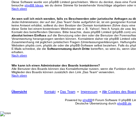
Diese Software wurde von phpBB Limited geschrieben. Wenn du denkst, dass eine Funkt
besuche
phpBB Ideas
, wo du deine Stimme für bestehende Vorschläge abgeben oder n
Nach oben
An wen soll ich mich wenden, falls es Beschwerden oder juristische Anfragen zu d
Jeder Administrator, der auf der „Das Team“-Seite aufgeführt ist, ist ein geeigneter Kon
keine Antwort erhältst, solltest du den Besitzer der Domain kontaktieren (führe dazu ein
diese Seite bei einem kostenlosen Webhoster wie z. B. Yahoo!, free.fr, funpic.de usw. l
Kontakt des betreffenden Dienstes. Bitte beachte, dass phpBB Limited (phpBB.com) u
absolut keinen Einfluss
auf die Benutzung oder den oder die Benutzer der Forensoftwa
Verantwortung herangezogen werden können. Kontaktiere daher nie phpBB Limited oder
Zusammenhang mit jeglichen juristischen Fragen (Unterlassungserklärungen, Haftungsfr
Websiten phpbb.com, phpbb.de oder die phpBB-Software selbst beziehen. Falls du php
E-Mails schreibst, die die
Softwarenutzung durch Dritte
betreffen, so wirst du, wenn üb
erhalten.
Nach oben
Wie kann ich einen Administrator des Boards kontaktieren?
Alle Benutzer des Boards können das Kontaktformular nutzen, wenn die Funktion durch di
Mitglieder des Boards können zusätzlich den Link „Das Team“ verwenden.
Nach oben
Übersicht
Kontakt
Das Team
Impressum
Alle Cookies des Boar
Powered by
phpBB
® Forum Software © phpBB Lim
Deutsche Übersetzung durch
phpBB.de