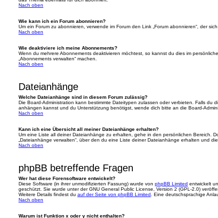
Nach oben
Wie kann ich ein Forum abonnieren?
Um ein Forum zu abonnieren, verwende im Forum den Link „Forum abonnieren“, der sich 
Nach oben
Wie deaktiviere ich meine Abonnements?
Wenn du mehrere Abonnements deaktivieren möchtest, so kannst du dies im persönlichen
„Abonnements verwalten“ machen.
Nach oben
Dateianhänge
Welche Dateianhänge sind in diesem Forum zulässig?
Die Board-Administration kann bestimmte Dateitypen zulassen oder verbieten. Falls du dir
anhängen kannst und du Unterstützung benötigst, wende dich bitte an die Board-Adminis
Nach oben
Kann ich eine Übersicht all meiner Dateianhänge erhalten?
Um eine Liste all deiner Dateianhänge zu erhalten, gehe in den persönlichen Bereich. Dor
„Dateianhänge verwalten“, über den du eine Liste deiner Dateianhänge erhalten und die
Nach oben
phpBB betreffende Fragen
Wer hat diese Forensoftware entwickelt?
Diese Software (in ihrer unmodifizierten Fassung) wurde von
phpBB Limited
entwickelt und
geschützt. Sie wurde unter der GNU General Public License, Version 2 (GPL-2.0) veröffen
Weitere Details findest du
auf der Seite von phpBB Limited
. Eine deutschsprachige Anlauf
Nach oben
Warum ist Funktion x oder y nicht enthalten?