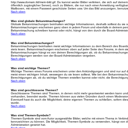
http://www.domain.tld/mein-bild.gif. Du kannst weder Bilder verlinken, die sich auf deine
öffentlich zugänglicher Server), noch zu Bildern, die nur nach einer Anmeldung verfügbar
Mailboxen, mit einem Passwort geschützte Seiten usw. Um das Bild anzuzeigen, benutz
Nach oben
Was sind globale Bekanntmachungen?
Globale Bekanntmachungen beinhalten wichtige Informationen, deshalb solltest du sie s
Bekanntmachungen erscheinen ganz oben in jedem Forum und ebenfalls in deinem persö
Bekanntmachung schreiben kannst oder nicht, hängt von den durch die Board-Administ
Nach oben
Was sind Bekanntmachungen?
Bekanntmachungen beinhalten meist wichtige Informationen zu dem Bereich des Boards, i
stets lesen. Bekanntmachungen erscheinen oben auf jeder Seite des Forums, in dem sie 
Bekanntmachungen hängt es von deinen Berechtigungen ab, ob du Bekanntmachungen er
Berechtigungen werden von der Board-Administration vergeben.
Nach oben
Was sind wichtige Themen?
Wichtige Themen eines Forums erscheinen unter den Ankündigungen und sind nur auf d
meist einen wichtigen Inhalt, weswegen du sie lesen solltest. Wie bei den Bekanntmac
Berechtigungen ab, ob du wichtige Themen erstellen kannst oder nicht; die Berechtigunge
Nach oben
Was sind geschlossene Themen?
Geschlossene Themen sind Themen, in denen nicht mehr geantwortet werden kann und b
vorhanden, beendet wurde. Themen können aus vielen Gründen durch einen Moderator o
Eventuell hast du auch die Möglichkeit, deine eigenen Themen zu schließen, sofern dies
wurde.
Nach oben
Was sind Themen-Symbole?
Themen-Symbole sind vom Autor ausgewählte Bilder, welche mit einem Thema in Verbin
kennzeichnen zu können. Die Möglichkeit, Themen-Symbole zu verwenden, hängt von de
Administration gesetzt hat.
Nach oben