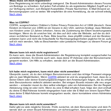
Wozu muss ich mich registrieren?
Eine Registrierung ist nicht unbedingt zwingend. Die Board-Administration dieses Forums 
um Beiträge zu schreiben. Auf jeden Fall erhältst du als registriertes Mitglied Zugriff auf
zur Verfügung stehen: zum Beispiel Avatarbilder, Private Nachrichten, E-Mail-Versand an an
Benutzergruppen und so weiter. Wir empfehlen dir eine Anmeldung, da sie schnell erledigt i
Nach oben
Was ist COPPA?
COPPA, ausgeschrieben Children’s Online Privacy Protection Act of 1998 (deutsch: Ges
Kindern im Internet von 1998) ist ein Gesetz in den USA, welches festlegt, dass Website
von Kindern unter 13 Jahren erheben, hierzu die Zustimmung der Eltern beziehungswei
benötigen. Wenn du dir unsicher bist, ob dies auf dich oder die Website, auf der du dich zu
einen rechtlichen Beistand zu Rate. Bitte beachte, dass phpBB Limited und der Besitze
anbieten kann und nicht die Anlaufstelle für Rechtsangelegenheiten jeglicher Art ist; au
soll ich mich wenden, falls es Beschwerden oder juristische Anfragen zu diesem Forum g
Nach oben
Warum kann ich mich nicht registrieren?
Es kann sein, dass die Board-Administration die Registrierung komplett ausgeschaltet h
anmelden können. Es könnte auch sein, dass deine IP-Adresse oder der Benutzername, m
gesperrt wurden. Um Hilfe zu erhalten, wende dich an die Board-Administration.
Nach oben
Ich habe mich registriert, kann mich aber nicht anmelden!
Überprüfe zuerst, ob du den richtigen Benutzernamen und das richtige Passwort einge
gibt es zwei Möglichkeiten. Wenn
COPPA
aktiviert ist und du angegeben hast, dass du un
deiner Eltern oder deiner Erziehungsberechtigten den Anweisungen folgen, die du erhalte
dein Benutzerkonto vielleicht aktiviert werden. Bei einigen Boards müssen alle neu angem
werden – entweder musst du dies selbst erledigen oder ein Administrator. Bei der Registri
Aktivierung nötig ist oder nicht. Wenn du eine E-Mail erhalten hast, folge den dort ent
du deine E-Mail-Adresse korrekt eingegeben hast oder die E-Mail von einem Spam-Filter b
dass deine E-Mail-Adresse korrekt eingegeben wurde, dann kontaktiere einen Administrat
Nach oben
Warum kann ich mich nicht anmelden?
Dafür gibt es viele mögliche Gründe. Prüfe zunächst, ob dein Benutzername und dein Pass
wende dich an einen Board-Administrator, um sicherzugehen, dass du nicht gesperrt wurde