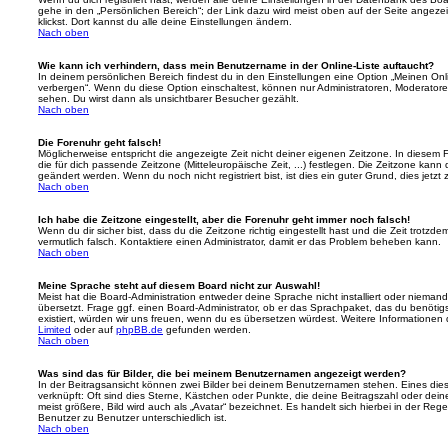
gehe in den „Persönlichen Bereich“; der Link dazu wird meist oben auf der Seite ange
klickst. Dort kannst du alle deine Einstellungen ändern.
Nach oben
Wie kann ich verhindern, dass mein Benutzername in der Online-Liste auftaucht?
In deinem persönlichen Bereich findest du in den Einstellungen eine Option „Meinen On
verbergen“. Wenn du diese Option einschaltest, können nur Administratoren, Moderatore
sehen. Du wirst dann als unsichtbarer Besucher gezählt.
Nach oben
Die Forenuhr geht falsch!
Möglicherweise entspricht die angezeigte Zeit nicht deiner eigenen Zeitzone. In diesem Fa
die für dich passende Zeitzone (Mitteleuropäische Zeit, ...) festlegen. Die Zeitzone kann
geändert werden. Wenn du noch nicht registriert bist, ist dies ein guter Grund, dies jetzt 
Nach oben
Ich habe die Zeitzone eingestellt, aber die Forenuhr geht immer noch falsch!
Wenn du dir sicher bist, dass du die Zeitzone richtig eingestellt hast und die Zeit trotzde
vermutlich falsch. Kontaktiere einen Administrator, damit er das Problem beheben kann.
Nach oben
Meine Sprache steht auf diesem Board nicht zur Auswahl!
Meist hat die Board-Administration entweder deine Sprache nicht installiert oder nieman
übersetzt. Frage ggf. einen Board-Administrator, ob er das Sprachpaket, das du benötigst,
existiert, würden wir uns freuen, wenn du es übersetzen würdest. Weitere Informatione
Limited
oder auf
phpBB.de
gefunden werden.
Nach oben
Was sind das für Bilder, die bei meinem Benutzernamen angezeigt werden?
In der Beitragsansicht können zwei Bilder bei deinem Benutzernamen stehen. Eines diese
verknüpft: Oft sind dies Sterne, Kästchen oder Punkte, die deine Beitragszahl oder de
meist größere, Bild wird auch als „Avatar“ bezeichnet. Es handelt sich hierbei in der Reg
Benutzer zu Benutzer unterschiedlich ist.
Nach oben