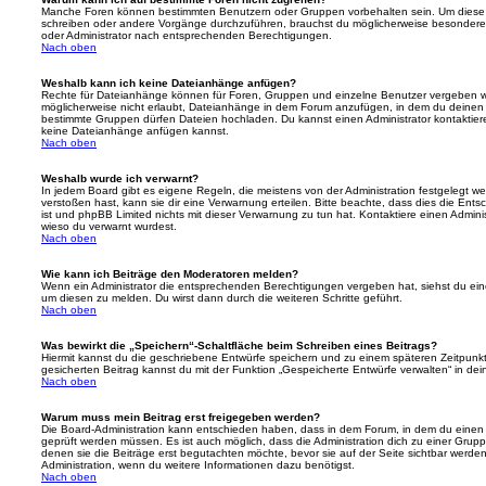
Manche Foren können bestimmten Benutzern oder Gruppen vorbehalten sein. Um diese e
schreiben oder andere Vorgänge durchzuführen, brauchst du möglicherweise besondere
oder Administrator nach entsprechenden Berechtigungen.
Nach oben
Weshalb kann ich keine Dateianhänge anfügen?
Rechte für Dateianhänge können für Foren, Gruppen und einzelne Benutzer vergeben we
möglicherweise nicht erlaubt, Dateianhänge in dem Forum anzufügen, in dem du deinen 
bestimmte Gruppen dürfen Dateien hochladen. Du kannst einen Administrator kontaktieren, 
keine Dateianhänge anfügen kannst.
Nach oben
Weshalb wurde ich verwarnt?
In jedem Board gibt es eigene Regeln, die meistens von der Administration festgelegt 
verstoßen hast, kann sie dir eine Verwarnung erteilen. Bitte beachte, dass dies die Ent
ist und phpBB Limited nichts mit dieser Verwarnung zu tun hat. Kontaktiere einen Administr
wieso du verwarnt wurdest.
Nach oben
Wie kann ich Beiträge den Moderatoren melden?
Wenn ein Administrator die entsprechenden Berechtigungen vergeben hat, siehst du eine
um diesen zu melden. Du wirst dann durch die weiteren Schritte geführt.
Nach oben
Was bewirkt die „Speichern“-Schaltfläche beim Schreiben eines Beitrags?
Hiermit kannst du die geschriebene Entwürfe speichern und zu einem späteren Zeitpunk
gesicherten Beitrag kannst du mit der Funktion „Gespeicherte Entwürfe verwalten“ in de
Nach oben
Warum muss mein Beitrag erst freigegeben werden?
Die Board-Administration kann entschieden haben, dass in dem Forum, in dem du einen Bei
geprüft werden müssen. Es ist auch möglich, dass die Administration dich zu einer Grup
denen sie die Beiträge erst begutachten möchte, bevor sie auf der Seite sichtbar werden.
Administration, wenn du weitere Informationen dazu benötigst.
Nach oben