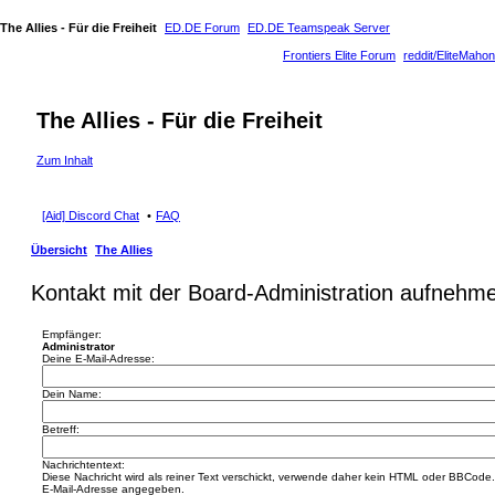
The Allies - Für die Freiheit
ED.DE Forum
ED.DE Teamspeak Server
Frontiers Elite Forum
reddit/EliteMahon
The Allies - Für die Freiheit
Zum Inhalt
[Aid] Discord Chat
FAQ
Übersicht
The Allies
Kontakt mit der Board-Administration aufnehm
Empfänger:
Administrator
Deine E-Mail-Adresse:
Dein Name:
Betreff:
Nachrichtentext:
Diese Nachricht wird als reiner Text verschickt, verwende daher kein HTML oder BBCode. 
E-Mail-Adresse angegeben.