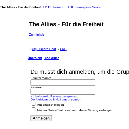
The Allies - Für die Freiheit
ED.DE Forum
ED.DE Teamspeak Server
The Allies - Für die Freiheit
Zum Inhalt
[Aid] Discord Chat
FAQ
Übersicht
The Allies
Du musst dich anmelden, um die Grup
Benutzername:
Passwort:
Ich habe mein Passwort vergessen
Die Aktivierungs-E-Mail erneut senden
Angemeldet bleiben
Meinen Online-Status während dieser Sitzung verbergen