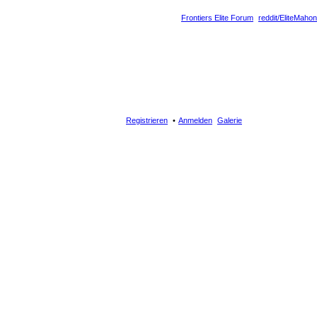
Frontiers Elite Forum
reddit/EliteMahon
Registrieren
Anmelden
Galerie