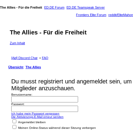
The Allies - Für die Freiheit
ED.DE Forum
ED.DE Teamspeak Server
Frontiers Elite Forum
reddit/EliteMahon
The Allies - Für die Freiheit
Zum Inhalt
[Aid] Discord Chat
FAQ
Übersicht
The Allies
Du musst registriert und angemeldet sein, um 
Mitglieder anzuschauen.
Benutzername:
Passwort:
Ich habe mein Passwort vergessen
Die Aktivierungs-E-Mail erneut senden
Angemeldet bleiben
Meinen Online-Status während dieser Sitzung verbergen