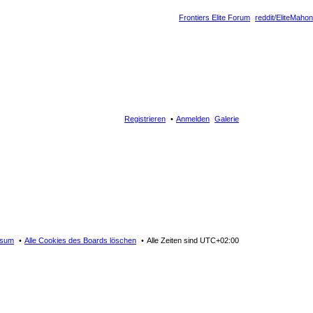
Frontiers Elite Forum
reddit/EliteMahon
Registrieren
Anmelden
Galerie
ssum
Alle Cookies des Boards löschen
Alle Zeiten sind
UTC+02:00