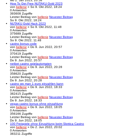
Mo 2. Jan 2023, 20:58
How To Get Free NUTAKU Gold 2023
von
belleniz
» So 9. Okt 2022, 18:24
0
Antworten
393608
Zugriffe
Letzter Beitrag
von
belleniz
Neuester Beitrag
So 9. Okt 2022, 18:24
NUTAKU Gold Hack 2023
von
belleniz
» So 9. Okt 2022, 11:48
0
Antworten
375689
Zugriffe
Letzter Beitrag
von
belleniz
Neuester Beitrag
So 9. Okt 2022, 11:48
caxino bonus code
von
belleniz
» Do 9. Jun 2022, 20:57
0
Antworten
370419
Zugriffe
Letzter Beitrag
von
belleniz
Neuester Beitrag
Do 9. Jun 2022, 20:57
netbet casino spielautomaten
von
belleniz
» Do 9. Jun 2022, 20:28
0
Antworten
358620
Zugriffe
Letzter Beitrag
von
belleniz
Neuester Beitrag
Do 9. Jun 2022, 20:28
casino wo man 1 euro einzahlen kann
von
belleniz
» Do 9. Jun 2022, 18:33
0
Antworten
382415
Zugriffe
Letzter Beitrag
von
belleniz
Neuester Beitrag
Do 9. Jun 2022, 18:33
vegas casino bonus ohne einzahlung
von
belleniz
» Do 9. Jun 2022, 18:05
0
Antworten
356166
Zugriffe
Letzter Beitrag
von
belleniz
Neuester Beitrag
Do 9. Jun 2022, 18:05
100 Freispiele ohne Einzahlung beim Slottica Casino
von
belleniz
» Do 2. Jun 2022, 20:02
0
Antworten
383211
Zugriffe