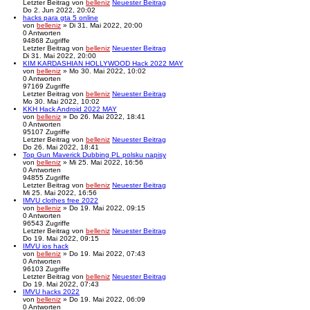
Letzter Beitrag
von
belleniz
Neuester Beitrag
Do 2. Jun 2022, 20:02
hacks para gta 5 online
von
belleniz
» Di 31. Mai 2022, 20:00
0
Antworten
94868
Zugriffe
Letzter Beitrag
von
belleniz
Neuester Beitrag
Di 31. Mai 2022, 20:00
KIM KARDASHIAN HOLLYWOOD Hack 2022 MAY
von
belleniz
» Mo 30. Mai 2022, 10:02
0
Antworten
97169
Zugriffe
Letzter Beitrag
von
belleniz
Neuester Beitrag
Mo 30. Mai 2022, 10:02
KKH Hack Android 2022 MAY
von
belleniz
» Do 26. Mai 2022, 18:41
0
Antworten
95107
Zugriffe
Letzter Beitrag
von
belleniz
Neuester Beitrag
Do 26. Mai 2022, 18:41
Top Gun Maverick Dubbing PL polsku napisy
von
belleniz
» Mi 25. Mai 2022, 16:56
0
Antworten
94855
Zugriffe
Letzter Beitrag
von
belleniz
Neuester Beitrag
Mi 25. Mai 2022, 16:56
IMVU clothes free 2022
von
belleniz
» Do 19. Mai 2022, 09:15
0
Antworten
96543
Zugriffe
Letzter Beitrag
von
belleniz
Neuester Beitrag
Do 19. Mai 2022, 09:15
IMVU ios hack
von
belleniz
» Do 19. Mai 2022, 07:43
0
Antworten
96103
Zugriffe
Letzter Beitrag
von
belleniz
Neuester Beitrag
Do 19. Mai 2022, 07:43
IMVU hacks 2022
von
belleniz
» Do 19. Mai 2022, 06:09
0
Antworten