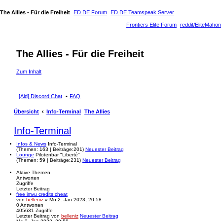
The Allies - Für die Freiheit
ED.DE Forum
ED.DE Teamspeak Server
Frontiers Elite Forum
reddit/EliteMahon
The Allies - Für die Freiheit
Zum Inhalt
[Aid] Discord Chat
FAQ
Übersicht
Info-Terminal
The Allies
Info-Terminal
Infos & News
Info-Terminal
(
Themen:
163 |
Beiträge:
201)
Neuester Beitrag
Lounge
Pilotenbar "Liberté"
(
Themen:
59 |
Beiträge:
231)
Neuester Beitrag
Aktive Themen
Antworten
Zugriffe
Letzter Beitrag
free imvu credits cheat
von
belleniz
» Mo 2. Jan 2023, 20:58
0
Antworten
405631
Zugriffe
Letzter Beitrag
von
belleniz
Neuester Beitrag