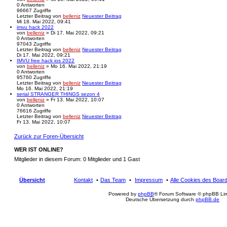
0
Antworten
96667
Zugriffe
Letzter Beitrag
von
belleniz
Neuester Beitrag
Mi 18. Mai 2022, 09:41
imvu hack 2022
von
belleniz
» Di 17. Mai 2022, 09:21
0
Antworten
97043
Zugriffe
Letzter Beitrag
von
belleniz
Neuester Beitrag
Di 17. Mai 2022, 09:21
IMVU free hack ios 2022
von
belleniz
» Mo 16. Mai 2022, 21:19
0
Antworten
95760
Zugriffe
Letzter Beitrag
von
belleniz
Neuester Beitrag
Mo 16. Mai 2022, 21:19
serial STRANGER THINGS sezon 4
von
belleniz
» Fr 13. Mai 2022, 10:07
0
Antworten
76616
Zugriffe
Letzter Beitrag
von
belleniz
Neuester Beitrag
Fr 13. Mai 2022, 10:07
Zurück zur Foren-Übersicht
WER IST ONLINE?
Mitglieder in diesem Forum: 0 Mitglieder und 1 Gast
Übersicht
Kontakt
Das Team
Impressum
Alle Cookies des Boar
Powered by
phpBB
® Forum Software © phpBB Lim
Deutsche Übersetzung durch
phpBB.de