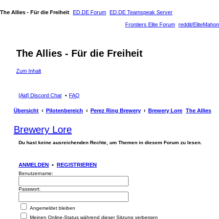
The Allies - Für die Freiheit
ED.DE Forum
ED.DE Teamspeak Server
Frontiers Elite Forum
reddit/EliteMahon
The Allies - Für die Freiheit
Zum Inhalt
[Aid] Discord Chat
FAQ
Übersicht
Pilotenbereich
Perez Ring Brewery
Brewery Lore
The Allies
Brewery Lore
Du hast keine ausreichenden Rechte, um Themen in diesem Forum zu lesen.
ANMELDEN
•
REGISTRIEREN
Benutzername:
Passwort:
Angemeldet bleiben
Meinen Online-Status während dieser Sitzung verbergen