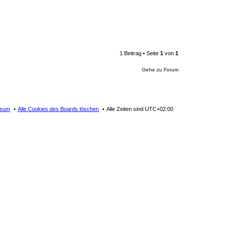
1 Beitrag • Seite
1
von
1
Gehe zu Forum
ssum
Alle Cookies des Boards löschen
Alle Zeiten sind
UTC+02:00