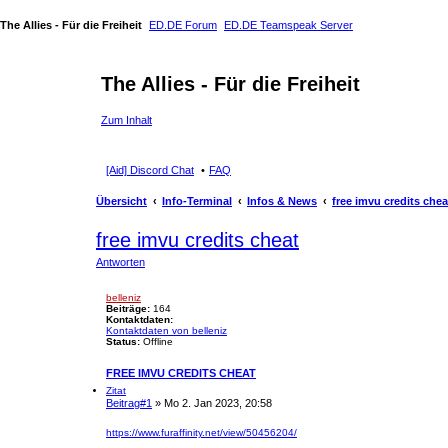
The Allies - Für die Freiheit
ED.DE Forum
ED.DE Teamspeak Server
The Allies - Für die Freiheit
Zum Inhalt
[Aid] Discord Chat
FAQ
Übersicht
Info-Terminal
Infos & News
free imvu credits chea
free imvu credits cheat
Antworten
belleniz
Beiträge:
164
Kontaktdaten:
Kontaktdaten von belleniz
Status:
Offline
FREE IMVU CREDITS CHEAT
Zitat
Beitrag
#1
» Mo 2. Jan 2023, 20:58
https://www.furaffinity.net/view/50456204/