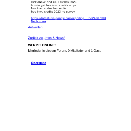
click above and GET credits 2023!
how to get free imvu credits on pc
free imvu codes for credits
free imvu credits 2023 no survey
https://datastudio.google.com/reporting ... be24e87c03
Nach oben
Antworten
Zurück zu „Infos & News“
WER IST ONLINE?
Mitglieder in diesem Forum: 0 Mitglieder und 1 Gast
Übersicht