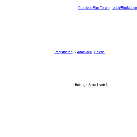
Frontiers Elite Forum
reddit/EliteMahon
Registrieren
Anmelden
Galerie
1 Beitrag • Seite
1
von
1