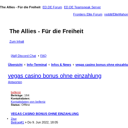
The Allies - Für die Freiheit
ED.DE Forum
ED.DE Teamspeak Server
Frontiers Elite Forum
reddit/EliteMahon
The Allies - Für die Freiheit
Zum Inhalt
[Aid] Discord Chat
FAQ
Übersicht
Info-Terminal
Infos & News
vegas casino bonus ohne einzahl
vegas casino bonus ohne einzahlung
Antworten
belleniz
Beiträge:
164
Kontaktdaten:
Kontaktdaten von belleniz
Status:
Offline
VEGAS CASINO BONUS OHNE EINZAHLUNG
Zitat
Beitrag
#1
» Do 9. Jun 2022, 18:05