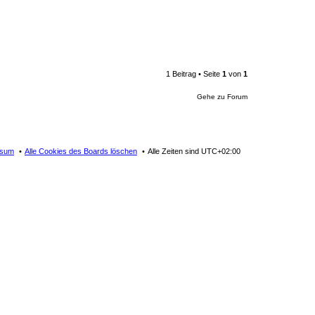
1 Beitrag • Seite
1
von
1
Gehe zu Forum
ssum
Alle Cookies des Boards löschen
Alle Zeiten sind
UTC+02:00