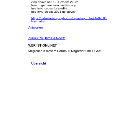
click above and GET credits 2023!
how to get free imvu credits on pc
free imvu codes for credits
free imvu credits 2023 no survey
https://datastudio.google.com/reporting ... be24e87c03
Nach oben
Antworten
Zurück zu „Infos & News“
WER IST ONLINE?
Mitglieder in diesem Forum: 0 Mitglieder und 1 Gast
Übersicht