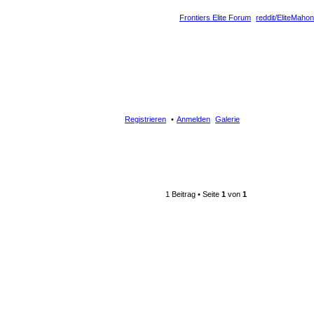
Frontiers Elite Forum
reddit/EliteMahon
Registrieren
Anmelden
Galerie
1 Beitrag • Seite
1
von
1