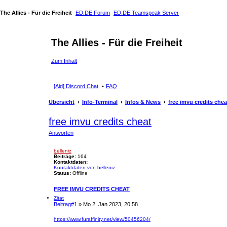
The Allies - Für die Freiheit
ED.DE Forum
ED.DE Teamspeak Server
The Allies - Für die Freiheit
Zum Inhalt
[Aid] Discord Chat
FAQ
Übersicht
Info-Terminal
Infos & News
free imvu credits chea
free imvu credits cheat
Antworten
belleniz
Beiträge:
164
Kontaktdaten:
Kontaktdaten von belleniz
Status:
Offline
FREE IMVU CREDITS CHEAT
Zitat
Beitrag
#1
» Mo 2. Jan 2023, 20:58
https://www.furaffinity.net/view/50456204/