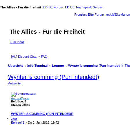
The Allies - Für die Freiheit
ED.DE Forum
ED.DE Teamspeak Server
Frontiers Elite Forum
reddit/EliteMahon
The Allies - Für die Freiheit
Zum Inhalt
[Aid] Discord Chat
FAQ
Übersicht
Info-Terminal
Lounge
Wynter is comming (Pun intended!)
The
Wynter is comming (Pun intended!)
Antworten
Aaron Wynter
Beiträge:
2
Status:
Offline
WYNTER IS COMMING (PUN INTENDED!)
Zitat
Beitrag
#1
» Do 2. Jun 2016, 19:42