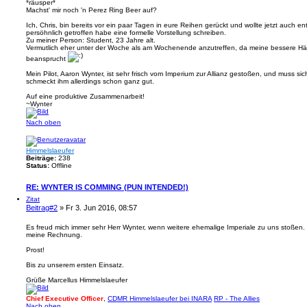
*räusper*
Machst' mir noch 'n Perez Ring Beer auf?
Ich, Chris, bin bereits vor ein paar Tagen in eure Reihen gerückt und wollte jetzt auch en
persöhnlich getroffen habe eine formelle Vorstellung schreiben.
Zu meiner Person: Student, 23 Jahre alt.
Vermutlich eher unter der Woche als am Wochenende anzutreffen, da meine bessere Hä
beansprucht
Mein Pilot, Aaron Wynter, ist sehr frisch vom Imperium zur Allianz gestoßen, und muss sic
schmeckt ihm allerdings schon ganz gut.
Auf eine produktive Zusammenarbeit!
~Wynter
Nach oben
Himmelslaeufer
Beiträge:
238
Status:
Offline
RE: WYNTER IS COMMING (PUN INTENDED!)
Zitat
Beitrag
#2
» Fr 3. Jun 2016, 08:57
Es freud mich immer sehr Herr Wynter, wenn weitere ehemalige Imperiale zu uns stoßen.
meine Rechnung.
Prost!
Bis zu unserem ersten Einsatz.
Grüße Marcellus Himmelslaeufer
Chief Executive Officer
,
CDMR Himmelslaeufer bei INARA
RP - The Allies
Nach oben