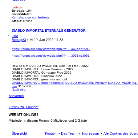
belleniz
Beiträge:
164
Kontaktdaten:
Kontaktdaten von belleniz
Status:
Offline
DIABLO IMMORTAL ETERNALS GENERATOR
Zitat
Beitrag
#3
» Mi 19. Jan 2022, 11:33
https://forum.arri.com/viewtopic.php?f= ... 443&p=3051
https://forum.arri.com/viewtopic.php?f= ... 3051#p3051
How To Get DIABLO IMMORTAL Gold For Free? 2022
DIABLO IMMORTAL Honor Generator 2022
DIABLO IMMORTAL Generator Free 2022
DIABLO IMMORTAL Platinum 2022
DIABLO IMMORTAL generator android
DIABLO IMMORTAL honor generator
DIABLO IMMORTAL Platinum
DIABLO IMMORTAL F
free
3157286
Nach oben
Antworten
Zurück zu „Lounge“
WER IST ONLINE?
Mitglieder in diesem Forum: 0 Mitglieder und 2 Gäste
Übersicht
Kontakt
Das Team
Impressum
Alle Cookies des Boar