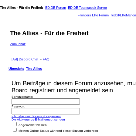
The Allies - Für die Freiheit
ED.DE Forum
ED.DE Teamspeak Server
Frontiers Elite Forum
reddit/EliteMahon
The Allies - Für die Freiheit
Zum Inhalt
[Aid] Discord Chat
FAQ
Übersicht
The Allies
Um Beiträge in diesem Forum anzusehen, mu
Board registriert und angemeldet sein.
Benutzername:
Passwort:
Ich habe mein Passwort vergessen
Die Aktivierungs-E-Mail erneut senden
Angemeldet bleiben
Meinen Online-Status während dieser Sitzung verbergen